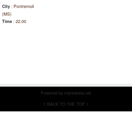
: Pontremoli
City
(MS)
: 22.00
Time
Powered by
mariotesta.net
↑ BACK TO THE TOP ↑