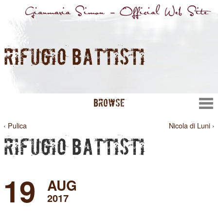
RIFUGIO BATTISTI
BROWSE
‹ Pulica
Nicola di Luni ›
RIFUGIO BATTISTI
19
AUG
2017