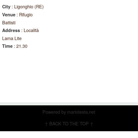
: Ligonghio (RE)
City
: Rifugio
Venue
Battisti
: Località
Address
Lama Lite
: 21.30
Time
Powered by
mariotesta.net
↑ BACK TO THE TOP ↑