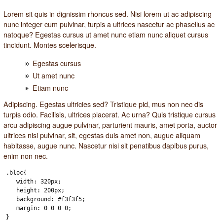
Lorem sit quis in dignissim
rhoncus
sed. Nisi lorem ut ac adipiscing
nunc integer cum pulvinar, turpis a ultrices nascetur ac phasellus ac
natoque? Egestas cursus ut amet nunc etiam nunc aliquet cursus
tincidunt. Montes scelerisque.
Egestas cursus
Ut amet nunc
Etiam nunc
Adipiscing. Egestas ultricies sed? Tristique pid, mus non nec dis
turpis odio. Facilisis, ultrices placerat. Ac urna? Quis tristique cursus
arcu adipiscing augue pulvinar, parturient mauris, amet porta, auctor
ultrices nisi pulvinar, sit, egestas duis amet non, augue aliquam
habitasse, augue nunc. Nascetur nisi sit penatibus dapibus purus,
enim non nec.
.bloc{

   width: 320px;

   height: 200px;

   background: #f3f3f5;

   margin: 0 0 0 0;

}